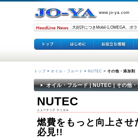
www.jo-ya.com
トップ
>
オイル・フルード
>
NUTEC
>
その他・添加剤
オイル・フルード | NUTEC | その他
NUTEC
ニューテック ケミカル
燃費をもっと向上させ
必見!!