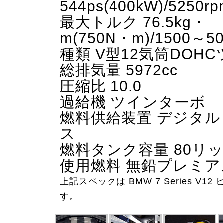
544ps(400kW)/5250rp
最大トルク 76.5kg・
m(750N・m)/1500～50
種類 V型12気筒DOH
総排気量 5972cc
圧縮比 10.0
過給機 ツインターボ
燃料供給装置 デジタ
ス
燃料タンク容量 80リ
使用燃料 無鉛プレミ
上記スペックは BMW 7 Series V
す。