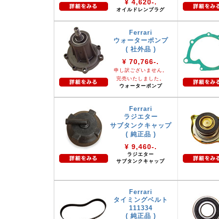
¥ 4,620-.
オイルドレンプラグ
Ferrari
ウォーターポンプ
( 社外品 )
¥ 70,766-.
申し訳ございません。
完売いたしました。
ウォーターポンプ
Ferrari
ラジエター
サブタンクキャップ
( 純正品 )
¥ 9,460-.
ラジエター
サブタンクキャップ
Ferrari
タイミングベルト
111334
( 純正品 )