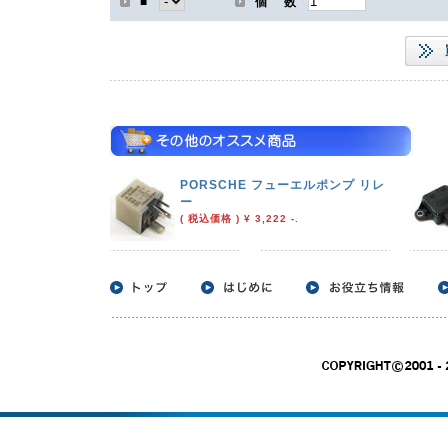
■
個 数
PORSCHE フューエルポンプ リレ
ー
( 税込価格 ) ¥ 3,222 -.