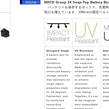
NOCO Group 24 Snap-Top Battery Bo
商品詳細
バッテリーを保存するボックス。充電時
気口を備えています。106cmの固定ベル
Designed Tough.
UV Resistant.
Ame
A battery box for
Engineered to
We s
extreme
last the rigors of
main
conditions.
the outdoors.
repu
Structurally
Made with UV
dilig
enhanced battery
inhibitors and
cons
storage solution
color stabilizers
high
that maintains its
to prevent
prod
tough impact
structural
is w
properties down
degradation and
batt
to -20 degrees
color fading.
desi
Fahrenheit, and
Together, it's one
engi
its reinforced
of the toughest,
made
heavy-duty
most dependable
handles make
battery boxes