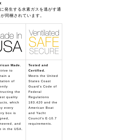
x
に発生する水素ガスを逃がす通
トが同梱されています。
rican Made.
Tested and
trive to
Certified.
tain a
Meets the United
tation of
States Coast
ently
Guard’s Code of
tructing the
Federal
est quality
Regulations
ucts, which
183.420 and the
hy every
American Boat
ery box is
and Yacht
gned,
Council’s E-10.7
neered, and
requirements.
 in the USA.