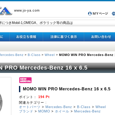
www.jo-ya.com
Mercedes-Benz
>
B-Class
>
Wheel
>
MOMO WIN PRO Mercedes-Benz 1
 PRO Mercedes-Benz 16 x 6.5
MOMO WIN PRO Mercedes-Benz 16 x 6.5
ポイント：
194 Pt
関連カテゴリー :
オートパーツ
>
Mercedes-Benz
>
B-Class
>
Wheel
ブランド
>
MOMO
>
ホイール
>
Mercedes-Benz