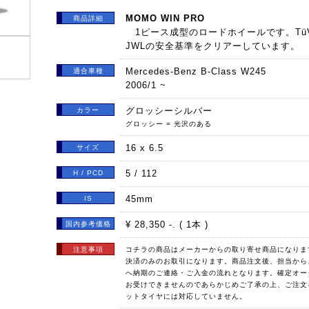
MOMO WIN PRO
商品詳細
1ピース成型のロードホイールです。Tü
JWLの安全基準をクリアーしています。
Mercedes-Benz B-Class W245
適合車種
2006/1 ~
グロッシーシルバー
カラー
グロッシー = 光沢のある
16 x 6.5
サイズ
5 / 112
H / PCD
45mm
IS
¥ 28,350 -. ( 1本 )
国内参考価格
注意事項
コチラの商品はメーカーからの取り寄せ商品になりま
決済のみのお取引になります。商品注文後、担当から
へ納期のご連絡・ご入金の流れとなります。確定オー
お受けできませんのであらかじめご了承の上、ご注文
ットタイヤには対応していません。