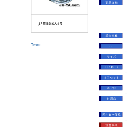
商品詳細
適合車種
Tweet
カラー
サイズ
H / PCD
オフセット
ボア径
付属品
国内参考価格
注意事項