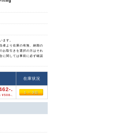
-ring
います。
当者より在庫の有無、納期の
のお取引きを選択の方はそれ
合に関しては事前に必ず確認
格
在庫状況
462-.
1 ~ 3日
 ¥508-.