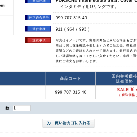
PORSCHE Intermediate Shaft Cover O
商品詳細
インタミディ用Oリングです。
999 707 315 40
純正適合番号
911 ( 964 / 993 )
適合車種
注意事項
写真はイメージです。実際の商品と異なる場合もござ
商品に関し在庫確認を要しますのでご注文後、弊社担
確認などのご連絡を入れさせて頂きます。銀行振込で
らご確認連絡を待ってからご入金ください。車種・適
後にご注文をお願いします。
国内参考価
商品コード
販売価格
¥ 
SALE
999 707 315 40
( 税込価格 )
個 数